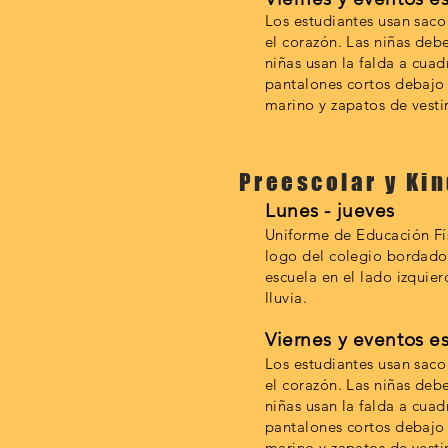
Los estudiantes usan saco
el corazón. Las niñas deb
niñas usan la falda a cuad
pantalones cortos debajo 
marino y zapatos de vesti
Preescolar y Ki
Lunes - jueves
Uniforme de Educación Fí
logo del colegio bordado 
escuela en el lado izquie
lluvia.
Viernes y eventos e
Los estudiantes usan saco
el corazón. Las niñas deb
niñas usan la falda a cuad
pantalones cortos debajo 
marino y zapatos de vesti