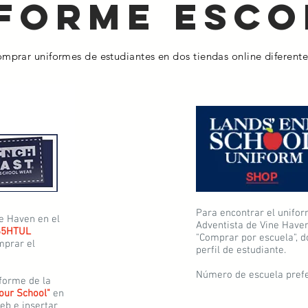
forme esco
mprar uniformes de estudiantes en dos tiendas online diferente
Para encontrar el unifor
ne Haven en el
Adventista de Vine Haven,
S5HTUL
"Comprar por escuela", 
mprar el
perfil de estudiante.
Número de escuela pref
forme de la
Your School"
en
eb e insertar