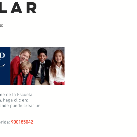
lar
s:
me de la Escuela
 haga clic en:
donde puede crear un
erida:
900185042