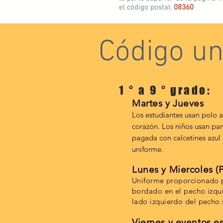
el código postal:
08360
Código u
1 ° a 9 ° grado:
Martes y Jueves
Los estudiantes usan polo a
corazón.
Los niños usan pan
pagada con calcetines azul 
uniforme.
Lunes y Miercoles (P
Uniforme proporcionado p
bordado en el pecho izqui
lado izquierdo del pecho s
Viernes y eventos e