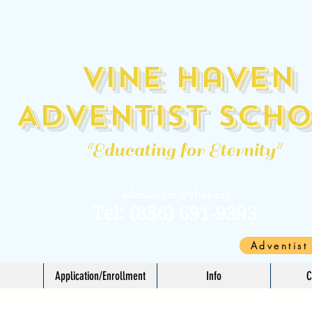
Vine Haven
Adventist Sch
"Educating for Eternity"
admissions@vhas.org
Tel: (856) 691-9393
Adventist
Application/Enrollment
Info
C