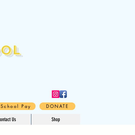
ool
 School Pay
DONATE
ontact Us
Shop